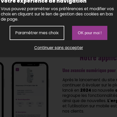
votre expérience de navigation
Vous pouvez paramétrer vos préférences et modifier vos
e
pages consultées
choix en cliquant sur le lien de gestion des cookies en bas
de page.
Paramétrer mes choix
OK pour moi !
Continuer sans accepter
Notre applic
Une avancée numérique pour 
Après le lancement du site
continuer à évoluer sur le p
lancé en
2024
sa nouvelle
regroupe les fonctionnalités
ainsi que de nouvelles.
L'er
et l'utilisation sur mobile e
nos clients.