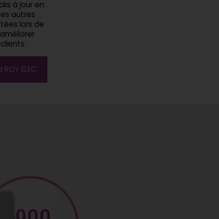
cks à jour en
es autres
utées lors de
'améliorer
clients.
nd ROY ELEC
900