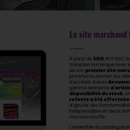
Le site marchand
À partir de
2013
, ROY ELEC l
transition numérique avec 
de son
premier site mar
plateforme permet aux clie
d'accéder à leurs
docume
gamme restreinte
d'articl
disponibilité du stock
, e
refonte a été effectuée
d'ajouter des fonctionnalité
indispensables et de lui do
nouveau souffle.
L'ensemble du catalogue pr