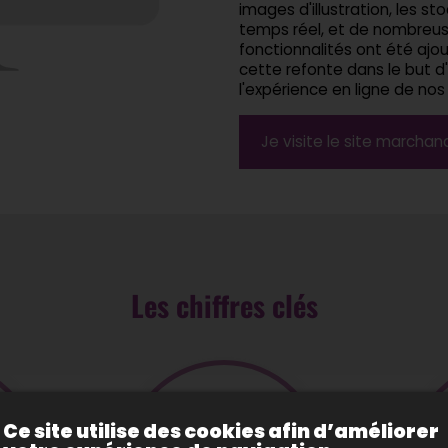
images d'illustration, les sto
temps réel, et de nombreus
fonctionnalités ont été ajo
cette refonte dans le but d
l'expérience en ligne de nos 
Je visite le site marcha
Les chiffres clés
44,167
Ce site utilise des cookies afin d’améliorer