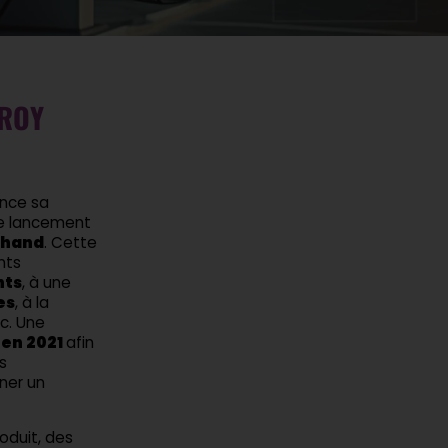
 ROY
ance sa
le lancement
chand
. Cette
nts
nts
, à une
es
, à la
tc. Une
 en 2021
afin
s
nner un
oduit, des